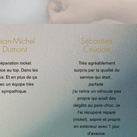
Jean-Michel
Sébastien
Dumont
Cnudde
éparation nickel.
Très agréablement
ice au top. Dans les
surpris par la qualité du
is. Et en plus de ça
service qui était...
ec un équipe très
parfaite.
sympathique.
j'ai remis un véhicule pas
propre qui avait des
dégâts au pare-choc. Je
l'ai récupéré réparé
(nickel), aspiré et propre
en extérieur avec 1 jour
d'avance.