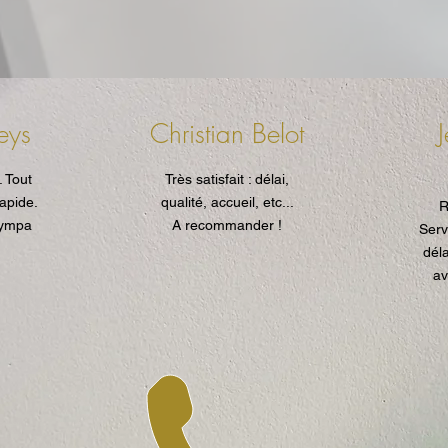
eys
Christian Belot
. Tout
Très satisfait : délai,
rapide.
qualité, accueil, etc...
R
sympa
A recommander !
Serv
déla
av