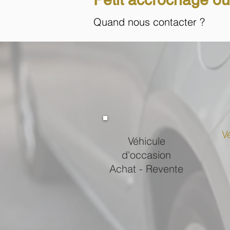
Quand nous contacter ?
V
Véhicule
d'occasion
Achat
-
Revente