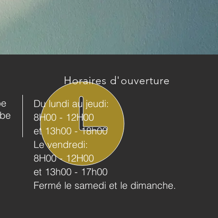
Horaires d'ouverture
be
Du lundi au jeudi:
.be
8H00 - 12H00
et 13h00 -
18h00
Le vendredi:
8H00 - 12H00
et 13h00 -
17h00
Fermé le samedi et le dimanche.