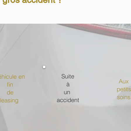
Suite
éhicule en
Aux
à
fin
petits
un
de
soins
accident
leasing