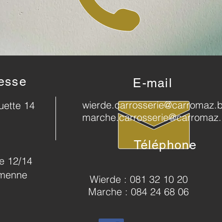
esse
E-mail
wierde.carrosserie@carromaz.
uette 14
marche.carrosserie@carromaz
Téléphone
e 12/14
amenne
Wierde : 081 32 10 20
Marche : 084 24 68 06