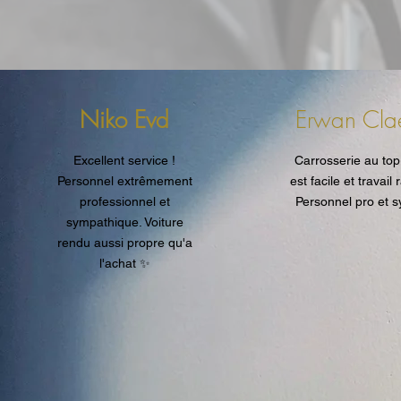
Niko Evd
Erwan Cla
Excellent service !
Carrosserie au top
Personnel extrêmement
est facile et travail 
professionnel et
Personnel pro et 
sympathique. Voiture
rendu aussi propre qu'a
l'achat ✨